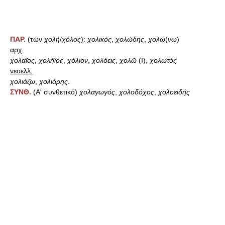
ΠΑΡ.
(τών
χολή
/
χόλος
):
χολικός
,
χολώδης
,
χολώ
(
νω
)
αρχ.
χολαῖος
,
χολήϊος
,
χόλιον
,
χολόεις
,
χολῶ
(Ι),
χολωτός
νεοελλ.
χολιάζω
,
χολιάρης
.
ΣΥΝΘ.
(Α' συνθετικό)
χολαγωγός
,
χολοδόχος
,
χολοειδής