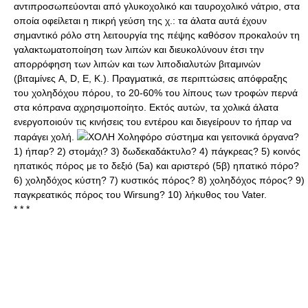
αντιπροσωπεύονται από γλυκοχολικό και ταυροχολικό νάτριο, στα
οποία οφείλεται η πικρή γεύση της χ.: τα άλατα αυτά έχουν
σημαντικό ρόλο στη λειτουργία της πέψης καθόσον προκαλούν τη
γαλακτωματοποίηση των λιπών και διευκολύνουν έτσι την
απορρόφηση των λιπών και των λιποδιαλυτών βιταμινών
(βιταμίνες A, D, Ε, K.). Πραγματικά, σε περιπτώσεις απόφραξης
του χοληδόχου πόρου, το 20-60% του λίπους των τροφών περνά
στα κόπρανα αχρησιμοποίητο. Εκτός αυτών, τα χολικά άλατα
ενεργοποιούν τις κινήσεις του εντέρου και διεγείρουν το ήπαρ να
παράγει χολή.
XOΛΗ Χοληφόρο σύστημα και γειτονικά όργανα?
1) ήπαρ? 2) στομάχι? 3) δωδεκαδάκτυλο? 4) πάγκρεας? 5) κοινός
ηπατικός πόρος με το δεξιό (5a) και αριστερό (5β) ηπατικό πόρο?
6) χοληδόχος κύστη? 7) κυστικός πόρος? 8) χοληδόχος πόρος? 9)
παγκρεατικός πόρος του Wirsung? 10) λήκυθος του Vater.
* * *