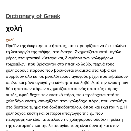
Dictionary of Greek
χολή
χολή
Προϊόν της έκκρισης του ήπατος, που προορίζεται να διευκολύνει
τη λειτουργία της πέψης, στο έντερο. Σχηματίζεται κατά μεγάλο
μέρος στα ηπατικά κύτταρα και, διαμέσου των χοληφόρων
τριχοειδών, που βρίσκονται στο ηπατικό λοβίο, περνά τους
χοληφόρους πόρους που βρίσκονται ανάμεσα στα λοβία και
συρρέουν όλο και σε μεγαλύτερους αγωγούς μέχρι που εκβάλλουν
σε ένα και μόνο αγωγό για κάθε ηπατικό λοβό. Από την ένωση των
δύο ηπατικών πόρων σχηματίζεται ο κοινός ηπατικός πόρος·
αυτός, αφού δεχτεί τον κυστικό πόρο, που προέρχεται από τη
χοληδόχο κύστη, συνεχίζεται στον χοληδόχο πόρο, που καταλήγει
στο δεύτερο τμήμα του δωδεκαδακτύλου, όπου και εκχέεται η χ. Η
χοληδόχος κύστη και οι πόροι απαγωγής της χ., που
περιγράφηκαν εδώ, αποτελούν τις χοληφόρους οδούς· η μελέτη
της ανατομικής και της λειτουργίας τους είναι δυνατή και στον