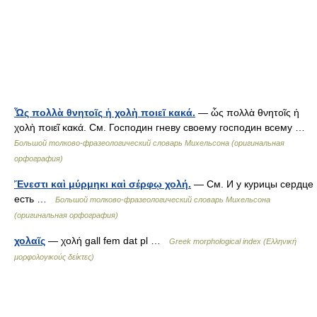
Ὧς πολλὰ θνητοῖς ἡ χολὴ ποιεῖ κακά.
— ὧς πολλὰ θνητοῖς ἡ
χολὴ ποιεῖ κακά. См. Господин гневу своему господин всему …
Большой толково-фразеологический словарь Михельсона (оригинальная
орфография)
Ἔνεστι καὶ μύρμηκι καὶ σέρφῳ χολή.
— См. И у курицы сердце
есть …
Большой толково-фразеологический словарь Михельсона
(оригинальная орфография)
χολαῖς
— χολή gall fem dat pl …
Greek morphological index (Ελληνική
μορφολογικούς δείκτες)