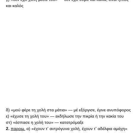
και καλός
δ) «μού φέρε τη χολή στα μάτια» — μέ εξόργισε, έγινε ανυπόφoρος
ε) «έχυσε τη χολή του» — εκδήλωσε την πικρία ή την κακία του
στ) «έσπασε η χολή του» — κατατρόμαξε
2.
παροιμ.
α) «έχουν τ' αντρόγυνα χολή, έχουν τ' αδέλφια αμάχη»