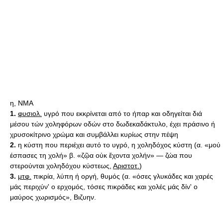
η, ΝΜΑ
1.
φυσιολ.
υγρό που εκκρίνεται από το ήπαρ και οδηγείται διά
μέσου τών χοληφόρων οδών στο δωδεκαδάκτυλο, έχει πράσινο ή
χρυσοκίτρινο χρώμα και συμβάλλει κυρίως στην πέψη
2.
η κύστη που περιέχει αυτό το υγρό, η χοληδόχος κύστη (α. «μού
έσπασες τη χολή» β. «ζῷα οὐκ ἔχοντα χολήν» — ζώα που
στερούνται χοληδόχου κύστεως,
Αριστοτ.
)
3.
μτφ.
πικρία, λύπη ή οργή, θυμός (α. «όσες γλυκάδες και χαρές
μάς περιχύν' ο ερχομός, τόσες πικράδες και χολές μάς δίν' ο
μαύρος χωρισμός», Βιζυην.