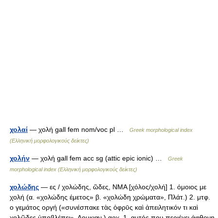
χολαί
— χολή gall fem nom/voc pl …
Greek morphological index
(Ελληνική μορφολογικούς δείκτες)
χολήν
— χολή gall fem acc sg (attic epic ionic) …
Greek
morphological index (Ελληνική μορφολογικούς δείκτες)
χολώδης
— ες / χολώδης, ῶδες, ΝΜΑ [χόλος/χολή] 1. όμοιος με
χολή (α. «χολώδης έμετος» β. «χολώδη χρώματα», Πλάτ.) 2. μτφ.
ο γεμάτος οργή («συνέσπακε τὰς ὀφρῡς καὶ ἀπειλητικόν τι καὶ
χολῶδες ὑποβλέπει», Λουκιαν.) αρχ. 1. αυτός που περιέχει άφθονη