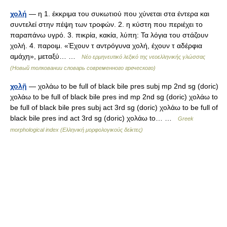
χολή
— η 1. έκκριμα του συκωτιού που χύνεται στα έντερα και
συντελεί στην πέψη των τροφών. 2. η κύστη που περιέχει το
παραπάνω υγρό. 3. πικρία, κακία, λύπη: Τα λόγια του στάζουν
χολή. 4. παροιμ. «Έχουν τ αντρόγυνα χολή, έχουν τ αδέρφια
αμάχη», μεταξύ… …
Νέο ερμηνευτικό λεξικό της νεοελληνικής γλώσσας
(Новый толковании словарь современного греческого)
χολῇ
— χολάω to be full of black bile pres subj mp 2nd sg (doric)
χολάω to be full of black bile pres ind mp 2nd sg (doric) χολάω to
be full of black bile pres subj act 3rd sg (doric) χολάω to be full of
black bile pres ind act 3rd sg (doric) χολάω to… …
Greek
morphological index (Ελληνική μορφολογικούς δείκτες)