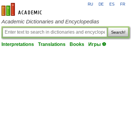
RU
DE
ES
FR
en-academic.com
Academic Dictionaries and Encyclopedias
Search!
Interpretations
Translations
Books
Игры ⚽