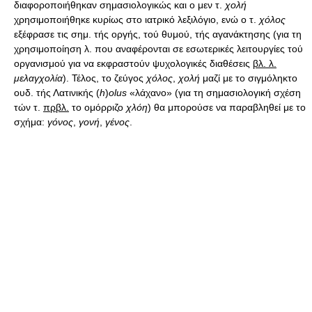
διαφοροποιήθηκαν σημασιολογικώς και ο μεν τ.
χολή
χρησιμοποιήθηκε κυρίως στο ιατρικό λεξιλόγιο, ενώ ο τ.
χόλος
εξέφρασε τις σημ. τής οργής, τού θυμού, τής αγανάκτησης (για τη
χρησιμοποίηση λ. που αναφέρονται σε εσωτερικές λειτουργίες τού
οργανισμού για να εκφραστούν ψυχολογικές διαθέσεις
βλ. λ.
μελαγχολία
). Τέλος, το ζεύγος
χόλος
,
χολή
μαζί με το σιγμόληκτο
ουδ. τής Λατινικής (
h
)
olus
«λάχανο» (για τη σημασιολογική σχέση
τών τ.
πρβλ.
το ομόρριζο
χλόη
) θα μπορούσε να παραβληθεί με το
σχήμα:
γόνος
,
γονή
,
γένος
.