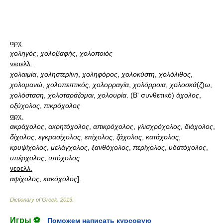
αρχ.
χοληγός
,
χολοβαφής
,
χολοποιός
νεοελλ.
χολαιμία
,
χοληστερίνη
,
χοληφόρος
,
χολοκύστη
,
χολόλιθος
,
χολομανώ
,
χολοπεπτικός
,
χολορραγία
,
χολόρροια
,
χολοσκά
(
ζ
)
ω
,
χολόσταση
,
χολοταράζομαι
,
χολουρία
. (Β' συνθετικό)
άχολος
,
οξύχολος
,
πικρόχολος
αρχ.
ακράχολος
,
ακρητόχολος
,
απικρόχολος
,
γλισχρόχολος
,
διάχολος
,
δίχολος
,
εγκρασίχολος
,
επίχολος
,
ζάχολος
,
κατάχολος
,
κρυψίχολος
,
μελάγχολος
,
ξανθόχολος
,
περίχολος
,
υδατόχολος
,
υπέρχολος
,
υπόχολος
νεοελλ.
αψίχολος
,
κακόχολος
].
Dictionary of Greek
.
2013
.
Игры ⚽
Поможем написать курсовую