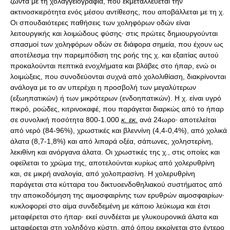
ζώντα με τη χολαγγειογραφία, που εκμεταλλεύεται την
ακτινοσκιερότητα ενός μέσου αντίθεσης, που αποβάλλεται με τη χ.
Οι σπουδαιότερες παθήσεις των χοληφόρων οδών είναι
λειτουργικής και λοιμώδους φύσης· στις πρώτες δημιουργούνται
σπασμοί των χοληφόρων οδών σε διάφορα σημεία, που έχουν ως
αποτέλεσμα την παρεμπόδιση της ροής της χ. και εξαιτίας αυτού
προκαλούνται πεπτικά ενοχλήματα και βλάβες στο ήπαρ, ενώ οι
λοιμώξεις, που συνοδεύονται συχνά από χολολιθίαση, διακρίνονται
ανάλογα με το αν υπερέχει η προσβολή των μεγαλύτερων
(εξωηπατικών) ή των μικρότερων (ενδοηπατικών). Η χ. είναι υγρό
πικρό, ροώδες, κιτρινοκαφέ, που παράγεται διαρκώς από το ήπαρ
σε συνολική ποσότητα 800-1.000
κ. εκ.
ανά 24ωρο· αποτελείται
από νερό (84-96%), χρωστικές και βλεννίνη (4,4-0,4%), από χολικά
άλατα (8,7-1,8%) και από λιπαρά οξέα, σάπωνες, χοληστερίνη,
λεκιθίνη και ανόργανα άλατα. Οι χρωστικές της χ., στις οποίες και
οφείλεται το χρώμα της, αποτελούνται κυρίως από χολερυθρίνη
και, σε μικρή αναλογία, από χολοπρασίνη. Η χολερυθρίνη
παράγεται στα κύτταρα του δικτυοενδοθηλιακού συστήματος από
την αποικοδόμηση της αιμοσφαιρίνης των ερυθρών αιμοσφαιρίων·
κυκλοφορεί στο αίμα συνδεδεμένη με κάποιο λεύκωμα και έτσι
μεταφέρεται στο ήπαρ· εκεί συνδέεται με γλυκουρονικά άλατα και
μεταφέρεται στη χοληδόχο κύστη, από όπου εκκρίνεται στο έντερο