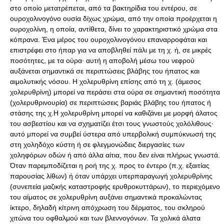
στο οποίο μετατρέπεται, από τα βακτηρίδια του εντέρου, σε
ουροχολινογόνο ουσία δίχως χρώμα, από την οποία προέρχεται η
ουροχολίνη, η οποία, αντίθετα, δίνει το χαρακτηριστικό χρώμα στα
κόπρανα. Ένα μέρος του ουροχολινογόνου επαναρροφάται και
επιστρέφει στο ήπαρ για να αποβληθεί πάλι με τη χ. ή, σε μικρές
ποσότητες, με τα ούρα· αυτή η αποβολή μέσω του νεφρού
αυξάνεται σημαντικά σε περιπτώσεις βλάβης του ήπατος και
αιμολυτικής νόσου. Η χολερυθρίνη επίσης από τη χ. (άμεσος
χολερυθρίνη) μπορεί να περάσει στα ούρα σε σημαντική ποσότητα
(χολερυθρινουρία) σε περιπτώσεις βαριάς βλάβης του ήπατος ή
στάσης της χ.Η χολερυθρίνη μπορεί να καθιζάνει με μορφή άλατος
του ασβεστίου και να σχηματίζει έτσι τους γνωστούς χολόλιθους·
αυτό μπορεί να συμβεί ύστερα από υπερβολική συμπύκνωσή της
στη χοληδόχο κύστη ή σε φλεγμονώδεις διεργασίες των
χοληφόρων οδών ή από άλλα αίτια, που δεν είναι πλήρως γνωστά.
Όταν παρεμποδίζεται η ροή της χ. προς το έντερο (π.χ. εξαιτίας
παρουσίας λίθων) ή όταν υπάρχει υπερπαραγωγή χολερυθρίνης
(συνεπεία μαζικής καταστροφής ερυθροκυττάρων), το περιεχόμενο
του αίματος σε χολερυθρίνη αυξάνει σημαντικά προκαλώντας
ίκτερο, δηλαδή κίτρινη απόχρωση του δέρματος, του σκληρού
χιτώνα του οφθαλμού και των βλεννογόνων. Τα χολικά άλατα