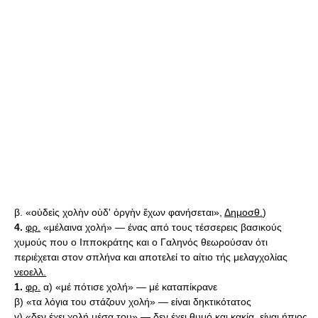
β. «οὐδεὶς χολὴν οὐδ' ὀργὴν ἔχων φανήσεται»,
Δημοσθ.
)
4.
φρ.
«μέλαινα χολή» — ένας από τους τέσσερεις βασικούς
χυμούς που ο Ιπποκράτης και ο Γαληνός θεωρούσαν ότι
περιέχεται στον σπλήνα και αποτελεί το αίτιο τής μελαγχολίας
νεοελλ.
1.
φρ.
α) «μέ πότισε χολή» — μέ καταπίκρανε
β) «τα λόγια του στάζουν χολή» — είναι δηκτικότατος
γ) «δεν έχει χολή μέσα του» — δεν έχει θυμό και κακία, είναι ήπιος