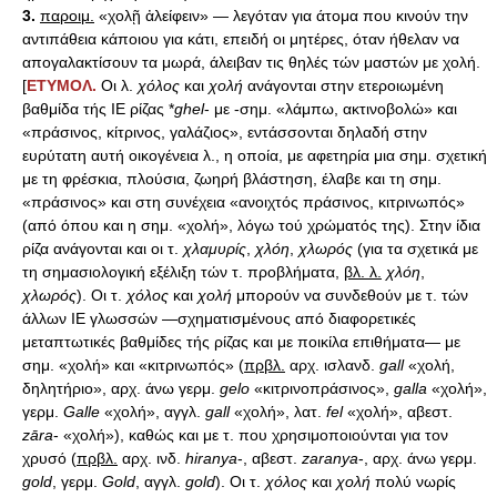
3.
παροιμ.
«χολῇ ἀλείφειν» — λεγόταν για άτομα που κινούν την
αντιπάθεια κάποιου για κάτι, επειδή οι μητέρες, όταν ήθελαν να
απογαλακτίσουν τα μωρά, άλειβαν τις θηλές τών μαστών με χολή.
[
ΕΤΥΜΟΛ.
Οι λ.
χόλος
και
χολή
ανάγονται στην ετεροιωμένη
βαθμίδα τής ΙΕ ρίζας *
ghel
- με -σημ. «λάμπω, ακτινοβολώ» και
«πράσινος, κίτρινος, γαλάζιος», εντάσσονται δηλαδή στην
ευρύτατη αυτή οικογένεια λ., η οποία, με αφετηρία μια σημ. σχετική
με τη φρέσκια, πλούσια, ζωηρή βλάστηση, έλαβε και τη σημ.
«πράσινος» και στη συνέχεια «ανοιχτός πράσινος, κιτρινωπός»
(από όπου και η σημ. «χολή», λόγω τού χρώματός της). Στην ίδια
ρίζα ανάγονται και οι τ.
χλαμυρίς
,
χλόη
,
χλωρός
(για τα σχετικά με
τη σημασιολογική εξέλιξη τών τ. προβλήματα,
βλ. λ.
χλόη
,
χλωρός
). Οι τ.
χόλος
και
χολή
μπορούν να συνδεθούν με τ. τών
άλλων ΙΕ γλωσσών —σχηματισμένους από διαφορετικές
μεταπτωτικές βαθμίδες τής ρίζας και με ποικίλα επιθήματα— με
σημ. «χολή» και «κιτρινωπός» (
πρβλ.
αρχ. ισλανδ.
gall
«χολή,
δηλητήριο», αρχ. άνω γερμ.
gelo
«κιτρινοπράσινος»,
galla
«χολή»,
γερμ.
Galle
«χολή», αγγλ.
gall
«χολή», λατ.
fel
«χολή», αβεστ.
z
ā
ra
- «χολή»), καθώς και με τ. που χρησιμοποιούνται για τον
χρυσό (
πρβλ.
αρχ. ινδ.
hiranya
-, αβεστ.
zaranya
-, αρχ. άνω γερμ.
gold
, γερμ.
Gold
, αγγλ.
gold
). Οι τ.
χόλος
και
χολή
πολύ νωρίς