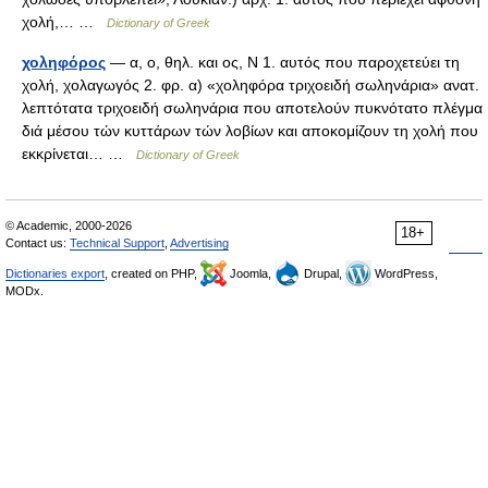
χολή,… …
Dictionary of Greek
χοληφόρος
— α, ο, θηλ. και ος, Ν 1. αυτός που παροχετεύει τη
χολή, χολαγωγός 2. φρ. α) «χοληφόρα τριχοειδή σωληνάρια» ανατ.
λεπτότατα τριχοειδή σωληνάρια που αποτελούν πυκνότατο πλέγμα
διά μέσου τών κυττάρων τών λοβίων και αποκομίζουν τη χολή που
εκκρίνεται… …
Dictionary of Greek
© Academic, 2000-2026
18+
Contact us:
Technical Support
,
Advertising
Dictionaries export
, created on PHP,
Joomla,
Drupal,
WordPress,
MODx.